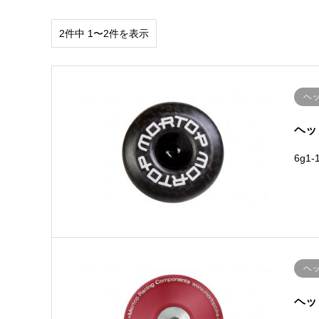
2件中 1〜2件を表示
ヘ
ヘッ
6g1
ヘ
ヘッ