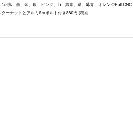
g1-1/8赤、黒、金、銀、ピンク、Ti、濃青、緑、薄青、オレンジFull CNC
pスターナットとアルミ6ｍボルト付き880円 (税別…