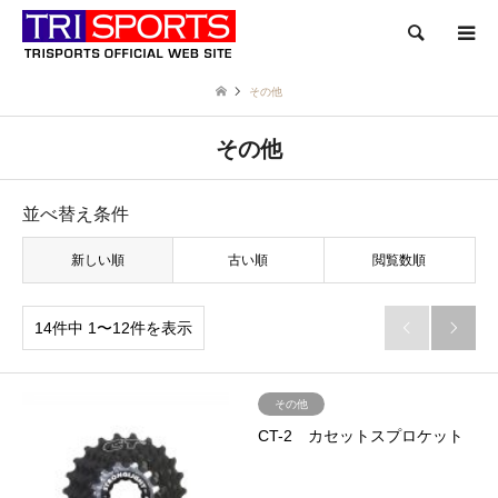
検索
その他
その他
並べ替え条件
新しい順
古い順
閲覧数順
14件中 1〜12件を表示


その他
CT-2 カセットスプロケット