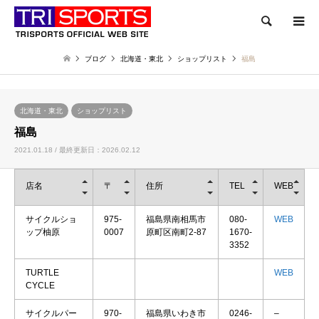
検索
ブログ
北海道・東北
ショップリスト
福島
北海道・東北
ショップリスト
福島
2021.01.18 / 最終更新日：2026.02.12
店名
〒
住所
TEL
WEB
サイクルショ
975-
福島県南相馬市
080-
WEB
ップ柚原
0007
原町区南町2-87
1670-
3352
TURTLE
WEB
CYCLE
サイクルパー
970-
福島県いわき市
0246-
–