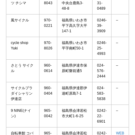
ツ チシマ
8043
中央台鹿島3-
31-
48-8
0489
風サイクル
970-
福島県いわき市
0246-
–
0221
平下高久字大平
39-
147-1
3909
cycle shop
970-
福島県いわき市
0246-
–
Yuki
8026
平字南町50-1
25-
4993
さとう サイク
960-
福島県伊達市保
024-
–
ル
0614
原町磐前通5
576-
2444
サイクルプラ
960-
福島県伊達郡伊
024-
–
ダイシャリン
0404
達町原島7-1
583-
伊達店
5838
9 NINE(ナイ
965-
福島県会津若松
0242-
–
ン)
0042
市大町1-6-25
22-
6901
自転車館 コバ
965-
福島県会津若松
0242-
WEB