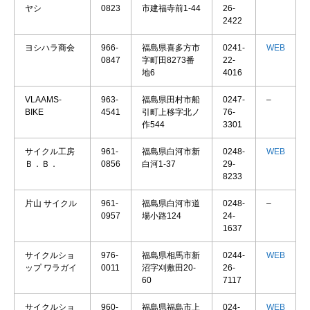
ヤシ
0823
市建福寺前1-44
26-
2422
ヨシハラ商会
966-
福島県喜多方市
0241-
WEB
0847
字町田8273番
22-
地6
4016
VLAAMS-
963-
福島県田村市船
0247-
–
BIKE
4541
引町上移字北ノ
76-
作544
3301
サイクル工房
961-
福島県白河市新
0248-
WEB
Ｂ．Ｂ．
0856
白河1-37
29-
8233
片山 サイクル
961-
福島県白河市道
0248-
–
0957
場小路124
24-
1637
サイクルショ
976-
福島県相馬市新
0244-
WEB
ップ ワラガイ
0011
沼字刈敷田20-
26-
60
7117
サイクルショ
960-
福島県福島市上
024-
WEB