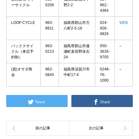
ーサイクル
0206
野2-2
962-
4364
LOOP CYCLE
963-
福島県郡山市方
024-
WEB
8811
八町2-5-16
926-
0826
パックスサイ
963-
福島県郡山市逢
050-
–
クル（来店予
0213
瀬町多田野休石
3635-
約制）
24
9705
(資)オサダ商
962-
福島県須賀川市
0248-
–
会
0845
中町17-4
76-
1000
Tweet
Share