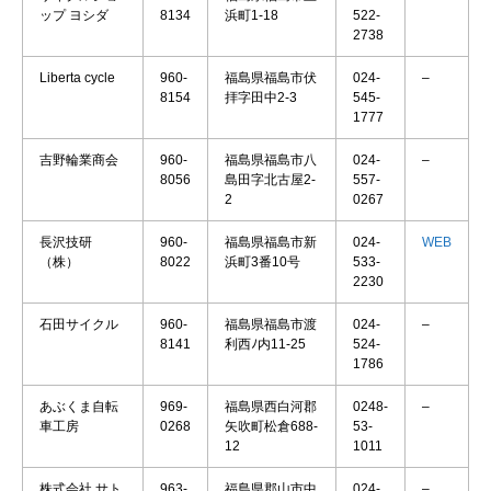
ップ ヨシダ
8134
浜町1-18
522-
2738
Liberta cycle
960-
福島県福島市伏
024-
–
8154
拝字田中2-3
545-
1777
吉野輪業商会
960-
福島県福島市八
024-
–
8056
島田字北古屋2-
557-
2
0267
長沢技研
960-
福島県福島市新
024-
WEB
（株）
8022
浜町3番10号
533-
2230
石田サイクル
960-
福島県福島市渡
024-
–
8141
利西ﾉ内11-25
524-
1786
あぶくま自転
969-
福島県西白河郡
0248-
–
車工房
0268
矢吹町松倉688-
53-
12
1011
株式会社 サト
963-
福島県郡山市中
024-
–