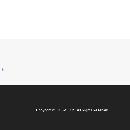
ント
Copyright
©
TRISPORTS
. All Rights Reserved.