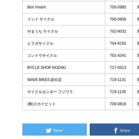
Bon Vivant
700-0985
イシイ サイクル
700-0956
やまうち サイクル
702-8032
ヒラガサイクル
704-8192
コンドウサイクル
701-4241
BYCLE SHOP NOZAKI
717-0013
WAVE BIKES 総社店
719-1131
サイクルセンター フジワラ
719-1135
(株)スカイピット
709-0816
Tweet
Share