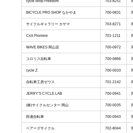
cycle shop Freedom
703-8251
BICYCLE PRO SHOP なかやま
700-0831
サイクルギャラリー カヤマ
703-8271
Cicli Pioniere
701-1211
WAVE BIKES 岡山店
700-0972
コロリス自転車
700-0866
cycle Z
700-0033
自転車工房ゼウス
701-2142
JERRY’S CYCLE LAB
700-0941
(株)サイクルセンター 岡山
700-0035
田邊自転車
700-0943
ベアーズサイクル
702-8044