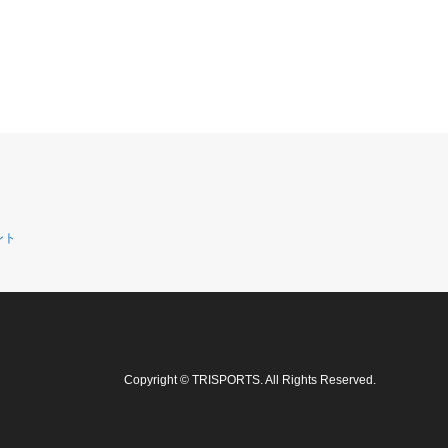
ント
Copyright
©
TRISPORTS
. All Rights Reserved.