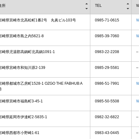
住所
TEL
W
宮崎県宮崎市北高松町1番2号 丸眞ビル103号
0985-71-0615
W
宮崎県宮崎市島之内5621-8
0985-39-7060
W
宮崎県児湯郡高鍋町北高鍋1091-1
0983-22-2208
–
宮崎県宮崎市和知川原2-139
0985-29-5581
–
宮崎県都城市乙房町1528-1 OZGO THE FABHUB A
0986-51-7991
W
号
宮崎県宮崎市福島町3-45-1
0985-50-5508
W
宮崎県延岡市伊達町2-5835-1
0982-32-6822
–
宮崎県西都市小野崎1-61
0983-43-0445
–