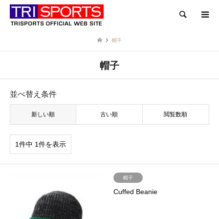
検索
帽子
帽子
並べ替え条件
新しい順
古い順
閲覧数順
1件中 1件を表示
帽子
Cuffed Beanie