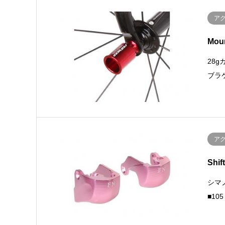
ア
Mou
28
ブラケ
ア
Shif
シマノ
■10