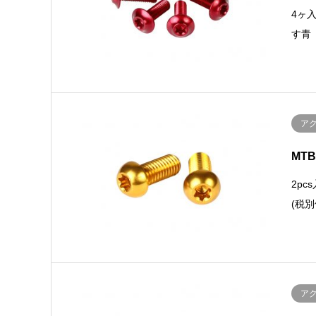
4ヶ
す青
ア
MT
2p
(税別
ア