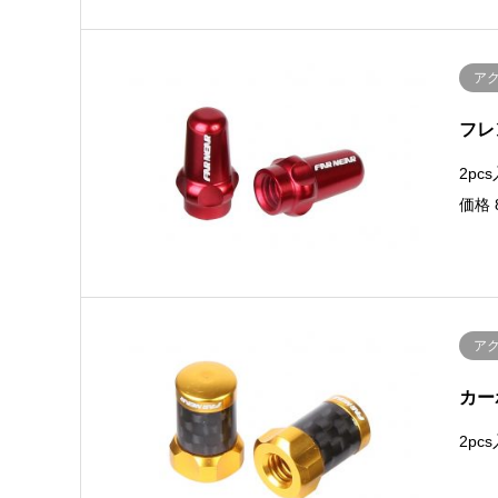
ア
フレ
2p
価格 
ア
カー
2pc