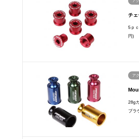
ア
チェ
5ｐｃ
円)
ア
Mou
28
ブラケ