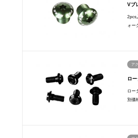
Vブ
2pc
ォー
ア
ロー
ロー
別価格