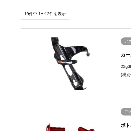
19件中 1〜12件を表示
ア
カー
23g
(税別
ア
ボト