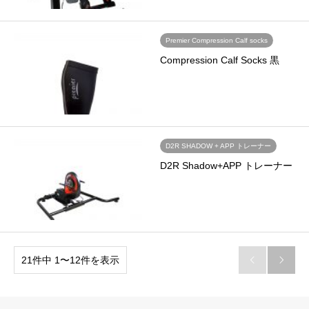
Premier Compression Calf socks
Compression Calf Socks 黒
D2R SHADOW + APP トレーナー
D2R Shadow+APP トレーナー
21件中 1〜12件を表示

