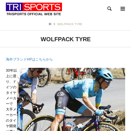
検索
WOLFPACK TYRE
WOLFPACK TYRE
海外ブランドHPはこちらから
30年以
上に渡
り、ド
イツの
タイヤ
メーカ
ーで
大手メ
ーカー
のタイ
ヤ開発