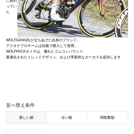
に携わ
ってい
た
WOLFGANG氏が立ちあげた自身のブランド。
アスタナプロチームは自腹で購入して使用。
WOLFPACKタイヤは、優れたゴムコンパウンド、
最適化されたトレッドデザイン、および革新的なカーカスを提供します
並べ替え条件
新しい順
古い順
閲覧数順