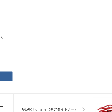
い。
レー
GEAR Tightener (ギアタイトナー)