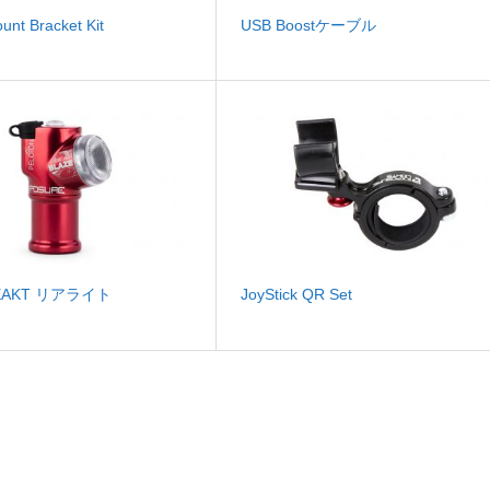
unt Bracket Kit
USB Boostケーブル
REAKT リアライト
JoyStick QR Set