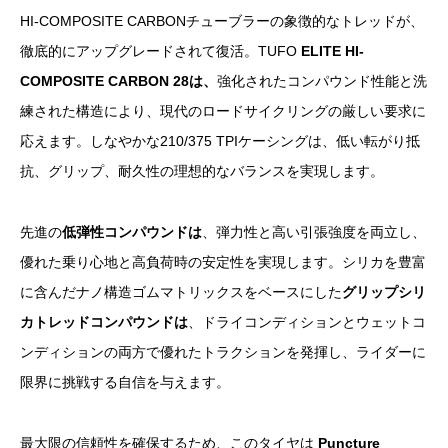
HI-COMPOSITE CARBONチューブラーの象徴的なトレッドが、
徹底的にアップグレードされて復活。TUFO
ELITE HI-
COMPOSITE CARBON 28は、
強化されたコンパウンド性能と洗
練された構造により、現代のロードサイクリングの厳しい要求に
応えます。しなやかな210/375 TPIケーシングは、低い転がり抵
抗、グリップ、耐久性の理想的なバランスを実現します。
先進の
低弾性コンパウンドは
、弾力性と高い引張強度を両立し、
優れた乗り心地と高負荷時の安定性を実現します。シリカを豊富
に含んだナノ構造ゴムマトリックスをベースにした
グリップシリ
カトレッドコンパウンドは
、ドライコンディションとウェットコ
ンディションの両方で優れたトラクションを発揮し、ライダーに
限界に挑戦する自信を与えます。
最大限の信頼性を確保するため、このタイヤは
Puncture