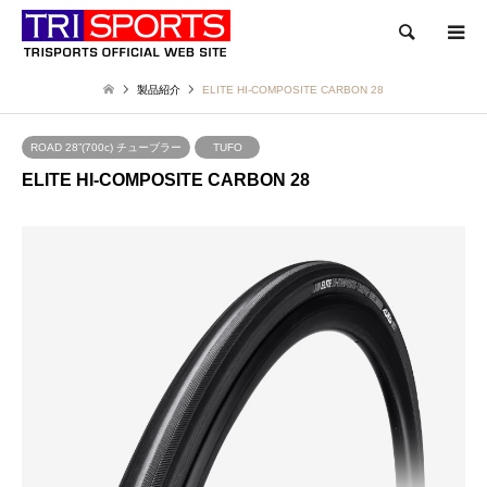
検索
製品紹介
ELITE HI-COMPOSITE CARBON 28
ROAD 28”(700c) チューブラー
TUFO
ELITE HI-COMPOSITE CARBON 28