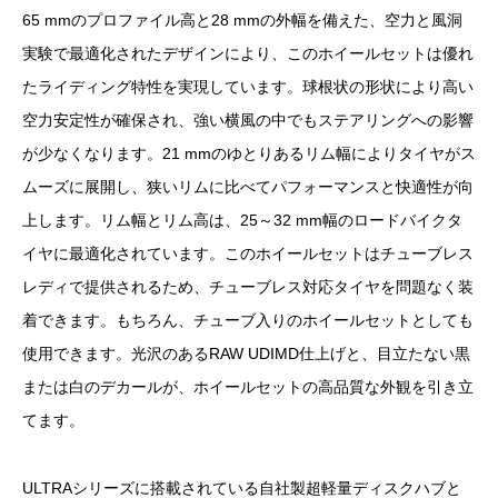
65 mmのプロファイル高と28 mmの外幅を備えた、空力と風洞
実験で最適化されたデザインにより、このホイールセットは優れ
たライディング特性を実現しています。球根状の形状により高い
空力安定性が確保され、強い横風の中でもステアリングへの影響
が少なくなります。21 mmのゆとりあるリム幅によりタイヤがス
ムーズに展開し、狭いリムに比べてパフォーマンスと快適性が向
上します。リム幅とリム高は、25～32 mm幅のロードバイクタ
イヤに最適化されています。このホイールセットはチューブレス
レディで提供されるため、チューブレス対応タイヤを問題なく装
着できます。もちろん、チューブ入りのホイールセットとしても
使用できます。光沢のあるRAW UDIMD仕上げと、目立たない黒
または白のデカールが、ホイールセットの高品質な外観を引き立
てます。
ULTRAシリーズに搭載されている自社製超軽量ディスクハブと