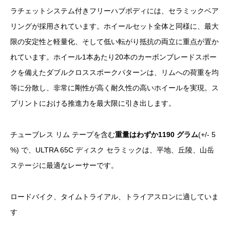
ラチェットシステム付きフリーハブボディには、セラミックベア
リングが採用されています。ホイールセット全体と同様に、最大
限の安定性と軽量化、そして低い転がり抵抗の両立に重点が置か
れています。ホイール1本あたり20本のカーボンブレードスポー
クを備えたダブルクロススポークパターンは、リムへの荷重を均
等に分散し、非常に剛性が高く耐久性の高いホイールを実現。ス
プリントにおける推進力を最大限に引き出します。
チューブレス リム テープを含む
重量はわずか
1190 グラム
(+/- 5
%) で、ULTRA 65C ディスク セラミックは、平地、丘陵、山岳
ステージに最適なレーサーです。
ロードバイク、タイムトライアル、トライアスロンに適していま
す