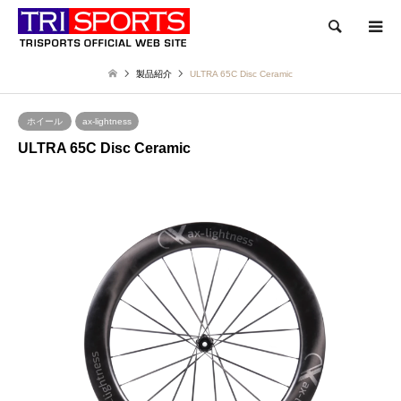
検索
製品紹介
ULTRA 65C Disc Ceramic
ホイール
ax-lightness
ULTRA 65C Disc Ceramic