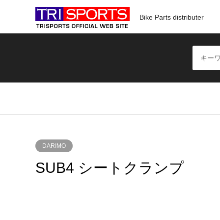
Bike Parts distributer
DARIMO
SUB4 シートクランプ