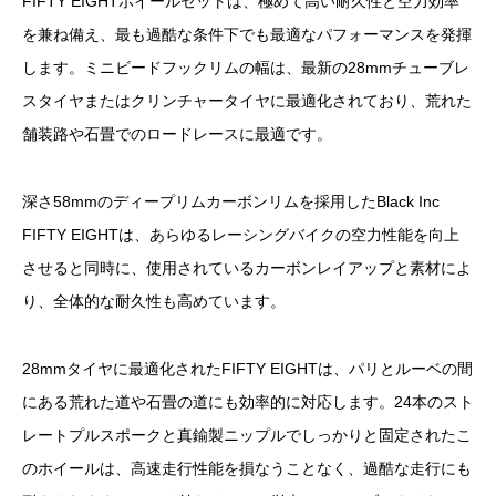
FIFTY EIGHTホイールセットは、極めて高い耐久性と空力効率
を兼ね備え、最も過酷な条件下でも最適なパフォーマンスを発揮
します。ミニビードフックリムの幅は、最新の28mmチューブレ
スタイヤまたはクリンチャータイヤに最適化されており、荒れた
舗装路や石畳でのロードレースに最適です。
深さ58mmのディープリムカーボンリムを採用したBlack Inc
FIFTY EIGHTは、あらゆるレーシングバイクの空力性能を向上
させると同時に、使用されているカーボンレイアップと素材によ
り、全体的な耐久性も高めています。
28mmタイヤに最適化されたFIFTY EIGHTは、パリとルーベの間
にある荒れた道や石畳の道にも効率的に対応します。24本のスト
レートプルスポークと真鍮製ニップルでしっかりと固定されたこ
のホイールは、高速走行性能を損なうことなく、過酷な走行にも