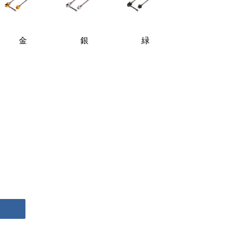
金
銀
緑