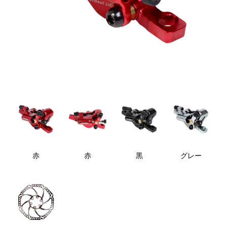
赤
赤
黒
グレー