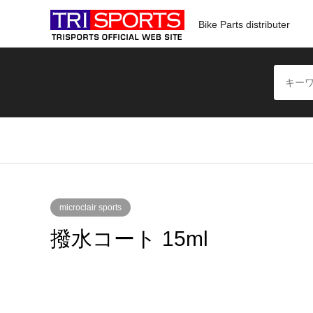
Bike Parts distributer
microclair sports
撥水コート 15ml