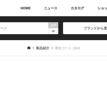
HOME
ニュース
カタログ
ショ
and
ブランドから選
or
製品紹介
撥水コート 15ml