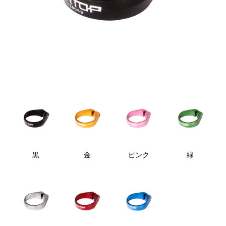
黒
金
ピンク
緑