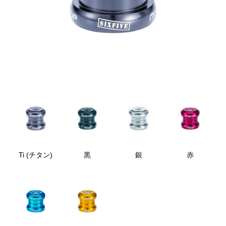
Ti (チタン)
黒
銀
赤