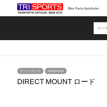
Bike Parts distributer
チェーンリング
praxisworks
DIRECT MOUNT ロード