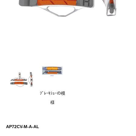
ﾌﾞﾚｰｷｼｭｰの模
様
AP72CV-M-A-AL