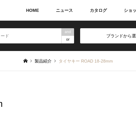
HOME
ニュース
カタログ
ショ
and
ブランドから選
or
製品紹介
タイヤキー ROAD 18-28mm
m