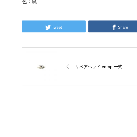
色：黒
Tweet
Share
リペアヘッド comp 一式