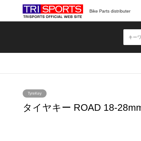
Bike Parts distributer
TyreKey
タイヤキー ROAD 18-28m