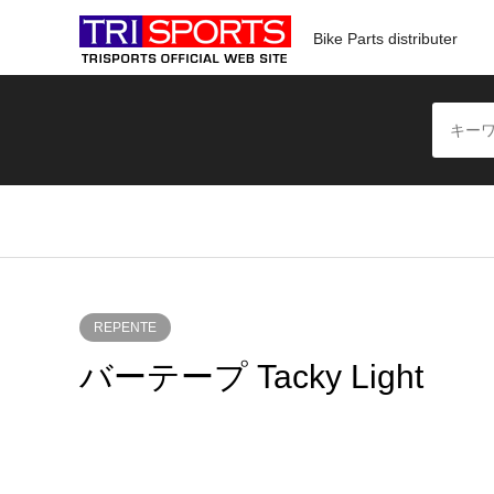
Bike Parts distributer
REPENTE
バーテープ Tacky Light