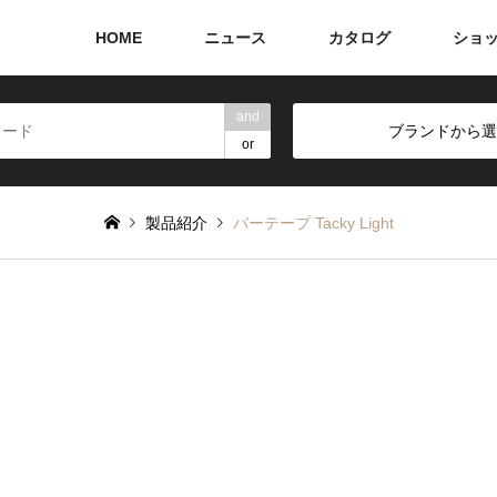
HOME
ニュース
カタログ
ショ
and
ブランドから選
or
製品紹介
バーテープ Tacky Light