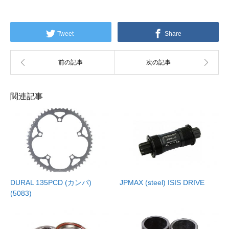
Tweet
Share
関連記事
DURAL 135PCD (カンパ)
JPMAX (steel) ISIS DRIVE
(5083)