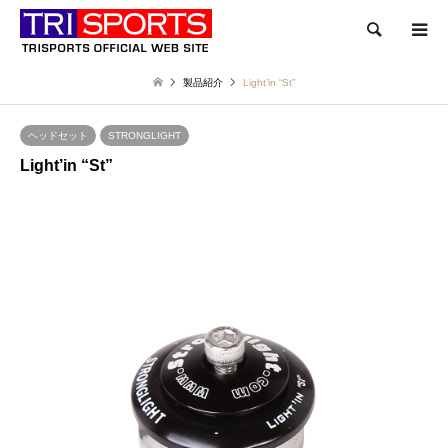
検索
製品紹介
Light’in “St”
ヘッドセット
STRONGLIGHT
Light’in “St”