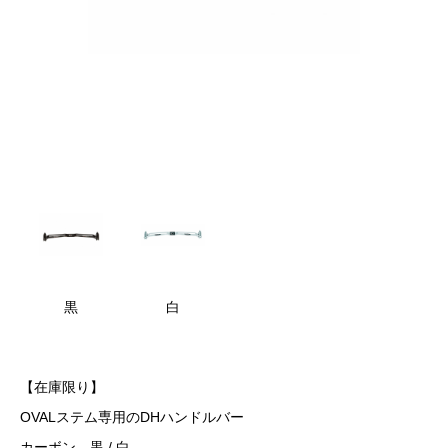
黒
白
【在庫限り】
OVALステム専用のDHハンドルバー
カーボン 黒 / 白