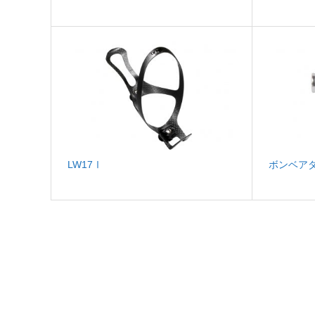
LW17Ⅰ
ボンベア