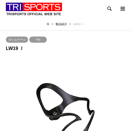
検索
製品紹介
LW19 Ⅰ
ボトルケージ
TNI
LW19 Ⅰ