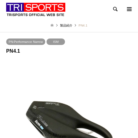
検索
製品紹介
PN4.1
PN-Performance Narrow
ISM
PN4.1