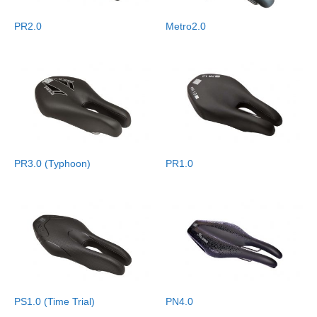
PR2.0
Metro2.0
PR3.0 (Typhoon)
PR1.0
PS1.0 (Time Trial)
PN4.0