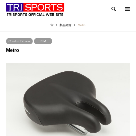
検索
製品紹介
Metro
Comfort Fitness
ISM
Metro