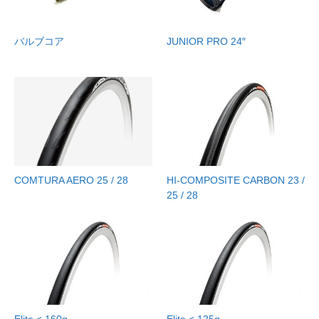
バルブコア
JUNIOR PRO 24″
COMTURA AERO 25 / 28
HI-COMPOSITE CARBON 23 /
25 / 28
Elite < 160g
Elite < 125g