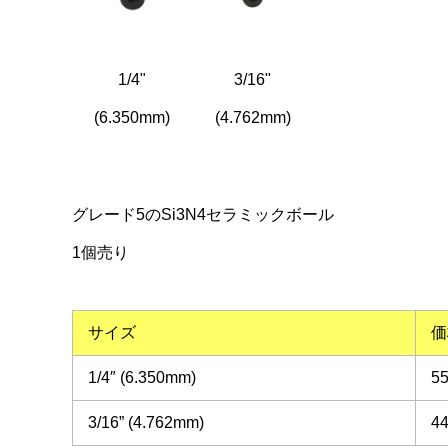
1/4"
3/16"
(6.350mm)
(4.762mm)
グレード5のSi3N4セラミックボール
1個売り
サイズ
価
1/4″ (6.350mm)
5
3/16” (4.762mm)
4