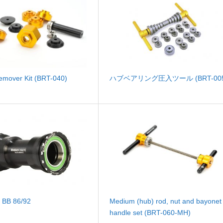
emover Kit (BRT-040)
ハブベアリング圧入ツール (BRT-005
 BB 86/92
Medium (hub) rod, nut and bayonet
handle set (BRT-060-MH)