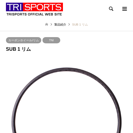
検索
製品紹介
SUB 1 リム
カーボンホイール/リム
TNI
SUB 1 リム