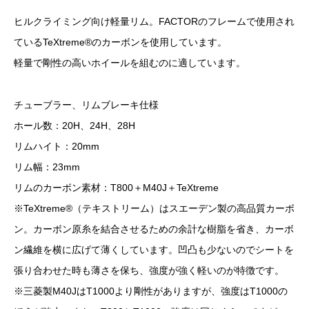
ヒルクライミング向け軽量リム。FACTORのフレームで使用され
ているTeXtreme®のカーボンを使用しています。
軽量で剛性の高いホイールを組むのに適しています。
チューブラー、リムブレーキ仕様
ホール数：20H、24H、28H
リムハイト：20mm
リム幅：23mm
リムのカーボン素材：T800＋M40J＋TeXtreme
※TeXtreme®（テキストリーム）はスエーデン製の高品質カーボ
ン。カーボン原糸を結合させるための余計な樹脂を省き、カーボ
ン繊維を横に広げて薄くしています。凹凸も少ないのでシートを
張り合わせた時も薄さを保ち、強度が強く軽いのが特徴です。
※三菱製M40JはT1000より剛性がありますが、強度はT1000の