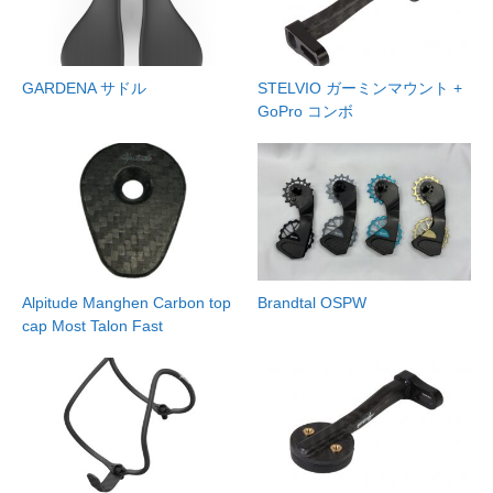
GARDENA サドル
STELVIO ガーミンマウント +
GoPro コンボ
Alpitude Manghen Carbon top
Brandtal OSPW
cap Most Talon Fast