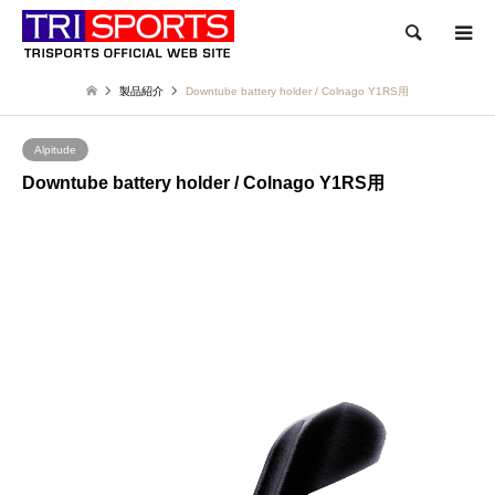
検索
製品紹介
Downtube battery holder / Colnago Y1RS用
Alpitude
Downtube battery holder / Colnago Y1RS用