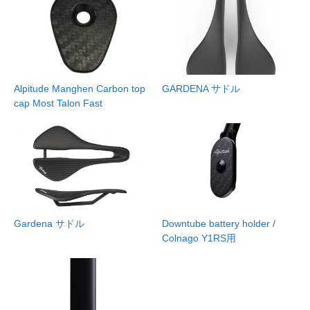
Alpitude Manghen Carbon top
GARDENA サドル
cap Most Talon Fast
Gardena サドル
Downtube battery holder /
Colnago Y1RS用