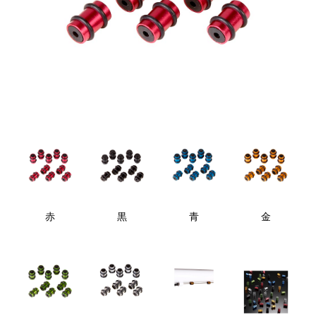
赤
黒
青
金