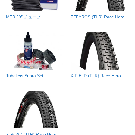
MTB 29″ チューブ
ZEFYROS (TLR) Race Hero
Tubeless Supra Set
X-FIELD (TLR) Race Hero
X-ROAD (TLR) Race Hero