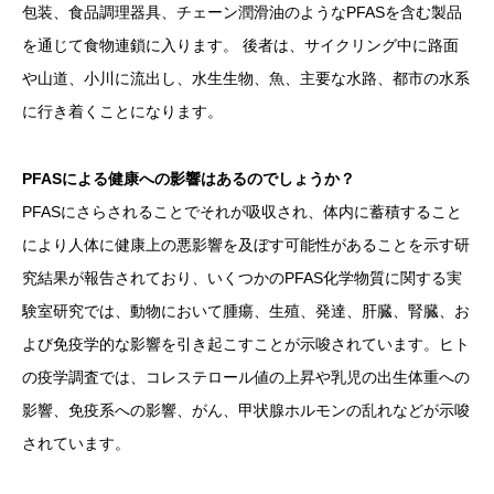
包装、食品調理器具、チェーン潤滑油のようなPFASを含む製品
を通じて食物連鎖に入ります。 後者は、サイクリング中に路面
や山道、小川に流出し、水生生物、魚、主要な水路、都市の水系
に行き着くことになります。
PFASによる健康への影響はあるのでしょうか？
PFASにさらされることでそれが吸収され、体内に蓄積すること
により人体に健康上の悪影響を及ぼす可能性があることを示す研
究結果が報告されており、いくつかのPFAS化学物質に関する実
験室研究では、動物において腫瘍、生殖、発達、肝臓、腎臓、お
よび免疫学的な影響を引き起こすことが示唆されています。ヒト
の疫学調査では、コレステロール値の上昇や乳児の出生体重への
影響、免疫系への影響、がん、甲状腺ホルモンの乱れなどが示唆
されています。