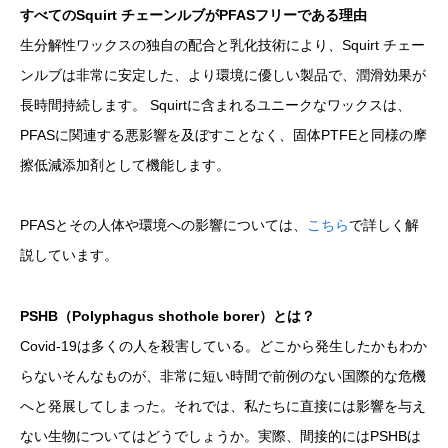
すべてのSquirt チェーンルブがPFASフリーである理由
生分解性ワックスの独自の配合と乳化技術により、Squirt チェー
ンルブは非常に安定した、より環境に優しい製品で、潤滑効果が
長時間持続します。 Squirtに含まれるユニークなワックスは、
PFASに関連する悪影響を及ぼすことなく、固体PTFEと同様の摩
擦低減添加剤として機能します。
PFASとその人体や環境への影響については、
こちら
で詳しく解
説しています。
PSHB（Polyphagus shothole borer）とは？
Covid-19は多くの人を殺害している。どこから発生したかもわか
らないそんなものが、非常に短い時間で前例のない国際的な危機
へと発展してしまった。それでは、私たちに直接には影響を与え
ない生物についてはどうでしょうか。実際、間接的にはPSHBは