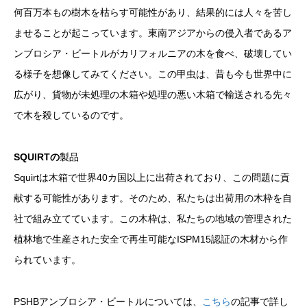
何百万本もの樹木を枯らす可能性があり、結果的には人々を苦し
ませることが起こっています。東南アジアからの侵入者であるア
ンブロシア・ビートルがカリフォルニアの木を食べ、破壊してい
る様子を想像してみてください。この甲虫は、昔も今も世界中に
広がり、貨物が未処理の木箱や処理の悪い木箱で輸送される先々
で木を殺しているのです。
SQUIRTの
製品
Squirtは木箱で世界40カ国以上に出荷されており、この問題に貢
献する可能性があります。そのため、私たちは出荷用の木枠を自
社で組み立てています。この木枠は、私たちの地域の管理された
植林地で生産された安全で再生可能なISPM15認証の木材から作
られています。
PSHBアンブロシア・ビートルについては、
こちら
の記事で詳し