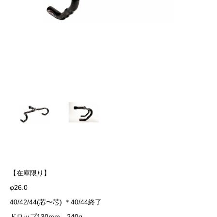
【在庫限り】
φ26.0
40/42/44(芯〜芯) ＊40/44終了
ドロップ130mm 240g