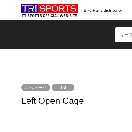
Bike Parts distributer
ボトルケージ
TNI
Left Open Cage