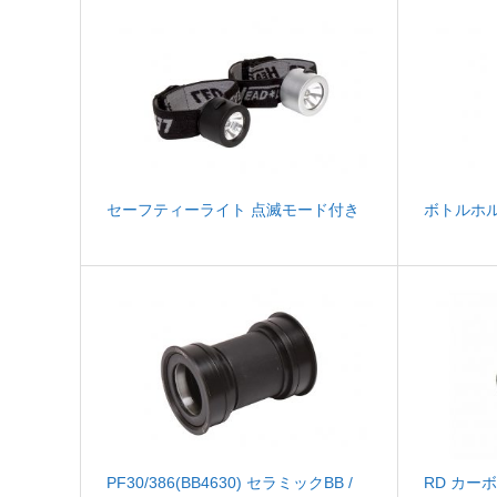
セーフティーライト 点滅モード付き
ボトルホ
PF30/386(BB4630) セラミックBB /
RD カー