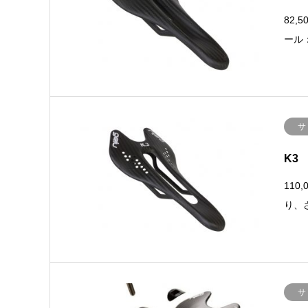
82,
ール
サ
K3
110
り、
サ