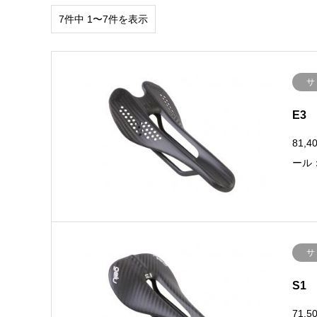
7件中 1〜7件を表示
サ
E3
81,
ール
サ
S1
71,