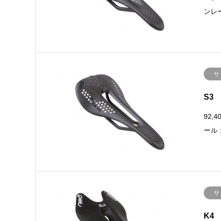
ンレ
サ
S3
92,
ール
サ
K4