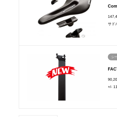
Co
147
サド
シ
FA
90,
+/- 1