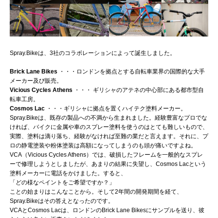
Spray.Bikeは、3社のコラボレーションによって誕生しました。
Brick Lane Bikes
・・・ロンドンを拠点とする自転車業界の国際的な大手
メーカー及び販売。
Vicious Cycles Athens
・・・ ギリシャのアテネの中心部にある都市型自
転車工房。
Cosmos Lac
・・・ギリシャに拠点を置くハイテク塗料メーカー。
Spray.Bikeは、既存の製品への不満から生まれました。経験豊富なプロでな
ければ、バイクに金属や車のスプレー塗料を使うのはとても難しいもので、
実際、塗料は滴り落ち、経験がなければ至難の業だと言えます。それに、プ
ロの静電塗装や粉体塗装は高額になってしまうのも頭が痛いですよね。
VCA（Vicious Cycles Athens）では、破損したフレームを一般的なスプレ
ーで修理しようとしましたが、あまりの結果に失望し、Cosmos Lacという
塗料メーカーに電話をかけました。すると、
「どの様なペイントをご希望ですか？」
ことの始まりはこんなことから。そして2年間の開発期間を経て、
Spray.Bikeはその答えとなったのです。
VCAとCosmos Lacは、ロンドンのBrick Lane Bikesにサンプルを送り、彼