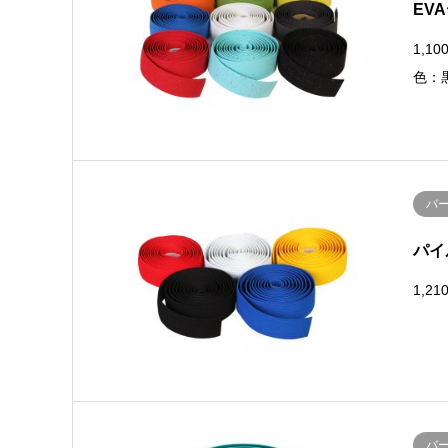
EV
1,1
色：
バ
パイ
1,2
バ