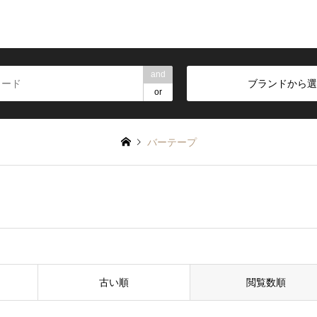
and
ブランドから選
or
バーテープ
古い順
閲覧数順