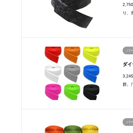
2,7
り、
バ
ダイ
3,2
群。
バ