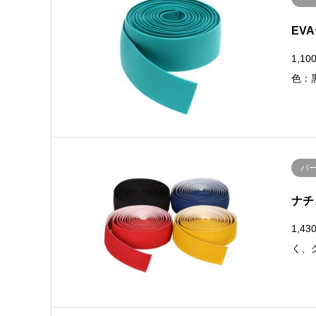
EV
1,1
色：
バ
ナチ
1,4
く、