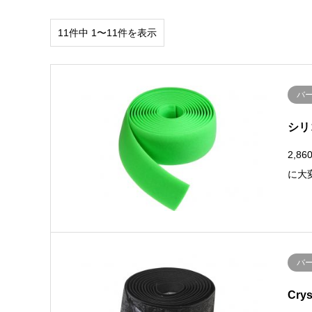
11件中 1〜11件を表示
バ
シリ
2,8
に大
バ
Cr