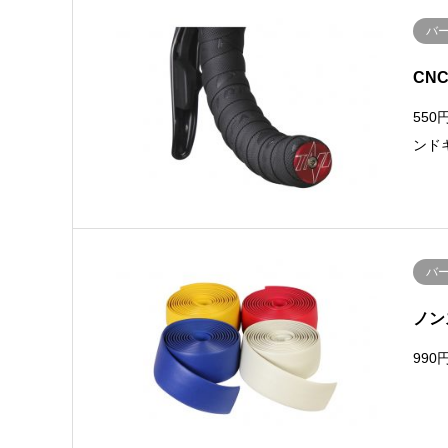
バ
CN
55
ンド
バ
ノン
990