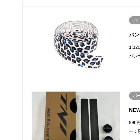
バ
パン
1,3
パン
バ
NE
99
ー：