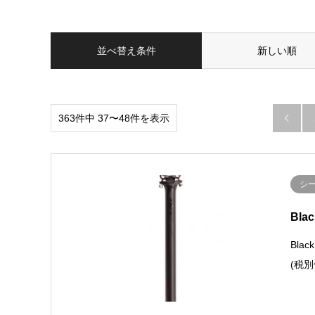
並べ替え条件
新しい順
363件中 37〜48件を表示

シ
Bl
Bla
(税別