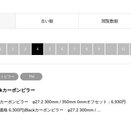
古い順
閲覧数順
1
2
3
4
5
6
7
8
9
…
31
ートピラー
TNI
ackカーボンピラー
ckカーボンピラー φ27.2 300mm / 350mm 0mmオフセット：6,930円
価格 6,300円)Blackカーボンピラー φ27.2 300mm / …