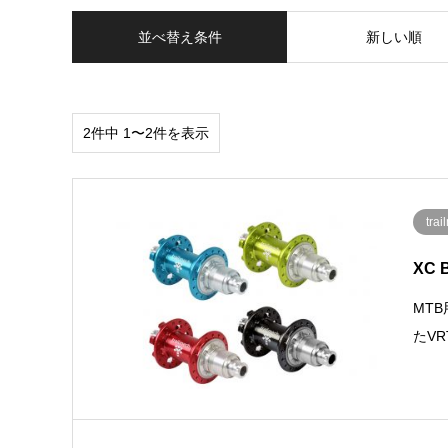
並べ替え条件
新しい順
2件中 1〜2件を表示
tra
XC 
MT
たVR