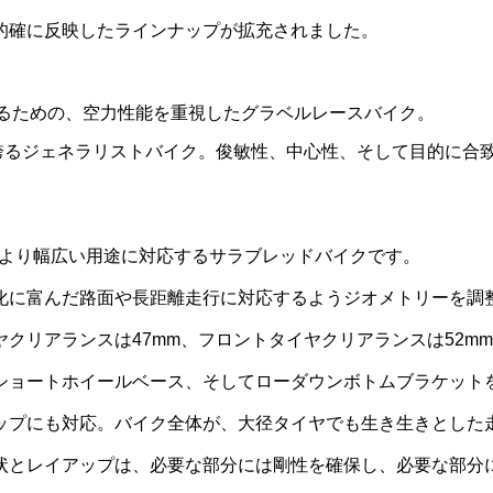
的確に反映したラインナップが拡充されました。
制覇するための、空力性能を重視したグラベルレースバイク。
グを誇るジェネラリストバイク。俊敏性、中心性、そして目的に合
。より幅広い用途に対応するサラブレッドバイクです。
化に富んだ路面や長距離走行に対応するようジオメトリーを調
クリアランスは47mm、フロントタイヤクリアランスは52m
ショートホイールベース、そしてローダウンボトムブラケット
ップにも対応。バイク全体が、大径タイヤでも生き生きとした
状とレイアップは、必要な部分には剛性を確保し、必要な部分