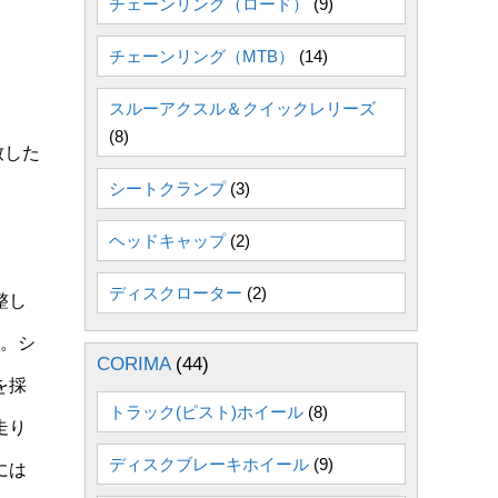
チェーンリング（ロード）
(9)
チェーンリング（MTB）
(14)
スルーアクスル＆クイックレリーズ
(8)
致した
シートクランプ
(3)
ヘッドキャップ
(2)
ディスクローター
(2)
整し
m。シ
CORIMA
(44)
を採
トラック(ピスト)ホイール
(8)
走り
ディスクブレーキホイール
(9)
には