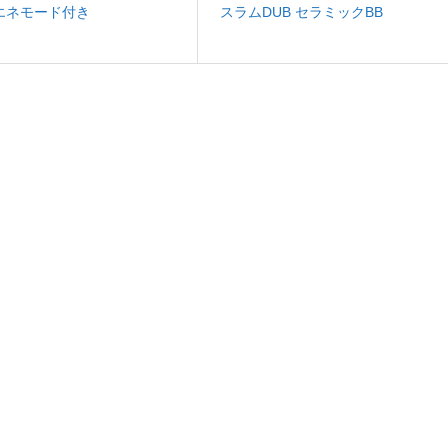
 省エネモード付き
スラムDUB セラミックBB