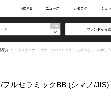
HOME
ニュース
カタログ
ショ
and
ブランドから選
or
品紹介
エクスターナル セラミック/フルセラミックBB (シマノ/JIS) Exter
ルセラミックBB (シマノ/JIS)