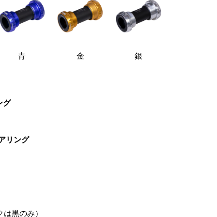
青
金
銀
ング
アリング
クは黒のみ）