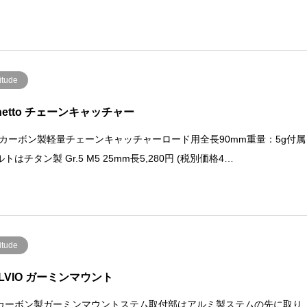
itude
rnetto チェーンキャッチャー
00カーボン製軽量チェーンキャッチャーロード用全長90mm重量：5g付属
トはチタン製 Gr.5 M5 25mm長5,280円 (税別価格4…
itude
ELVIO ガーミンマウント
カーボン製ガーミンマウントステム取付部はアルミ製ステムの先に取り