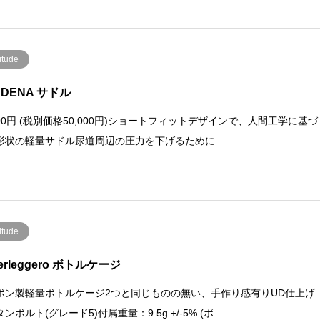
itude
RDENA サドル
000円 (税別価格50,000円)ショートフィットデザインで、人間工学に基づ
形状の軽量サドル尿道周辺の圧力を下げるために…
itude
erleggero ボトルケージ
ボン製軽量ボトルケージ2つと同じものの無い、手作り感有りUD仕上げ
ンボルト(グレード5)付属重量：9.5g +/-5% (ボ…