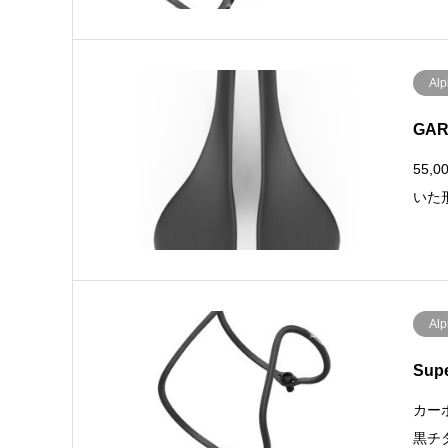
Alp
GA
55,
いた
Alp
Sup
カー
黒チタ