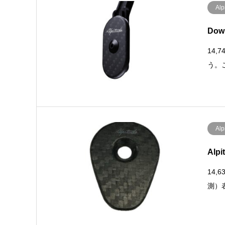
Alp
Down
14,
う。
Alp
Alpi
14,
測）表