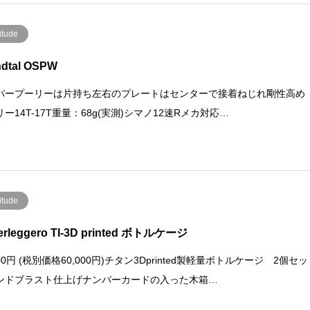
itude
ndtal OSPW
パープーリーは片持ち左右のプレートはセンターで接着ねじれ剛性高め
ー14T-17T重量：68g(実測)シマノ12速Rメカ対応…
itude
erleggero TI-3D printed ボトルケージ
000円 (税別価格60,000円)チタン3Dprinted製軽量ボトルケージ 2個セッ
ンドブラスト仕上げナンバーカードの入った木箱…