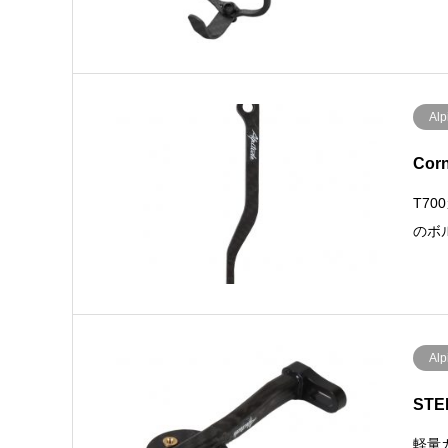
Alp
Co
T7
のボル
Alp
ST
軽量