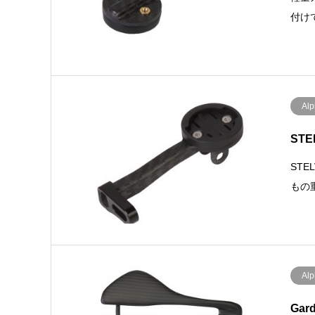
付け
Alp
STE
ST
もの重
Alp
Gar