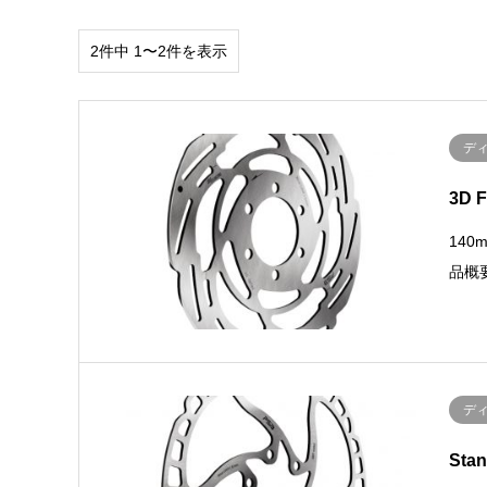
2件中 1〜2件を表示
デ
3D 
140
品概
デ
Sta