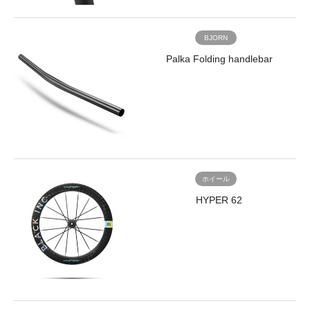
alt=""
て
width="170"
い
height="170"
る
BJORN
/>
か
Palka Folding handlebar
Road
ら
700c</a>
で
</li>
す。
<li>
<a
【We
href="/brand/mitas-
are
rubena-
Bjōrn
cyclocross/">
to
<img
ride,
ホイール
class="wp-
and
image-
are
HYPER 62
18342
sure
alignnone"
you
src="https://www.trisports.jp/wp/wp-
are,
content/uploads/2022/08/RbTr_X-
too.】
ROAD-
私
R17-
た
TS-
ち
700x33c_17Wb.jpg"
は