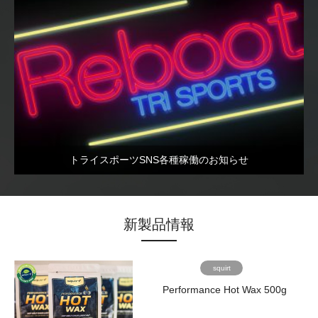
地
品
生
質
産
を
は、
完
二
全
酸
に
化
管
炭
理
素
で
排
き
出
ま
トライスポーツSNS各種稼働のお知らせ
量
す。
の
当
削
社
減、
の
輸
製
新製品情報
送
品
距
は
離
機
squirt
の
能
Performance Hot Wax 500g
短
的
縮、
に