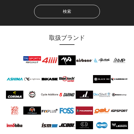
地
素
元
材、
産
業
業
界
を
フ
支
ェ
取扱ブランド
援
ア
し
を
て
常
ISK
い
に
BEARINGS
AROFLY
ま
把
<blockquote>
す。
握
<a
品
し
title="ISK
質
て
BEARINGS
だ
最
の
け
先
HP
で
端
へ"
な
の
href="https://iskbearing.com/">>
く
製
海
持
品
外
続
を
ブ
可
作
ラ
能
り