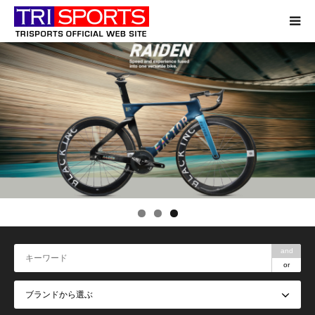
国
ま
で
す。
製
造
当
さ
社
れ
は
て
業
お
界
り、
の
高
最
い
前
品
線
質
に
基
立
準
ち
を
続
維
け、
持
最
and
し
新
or
な
の
が
技
ら
術、