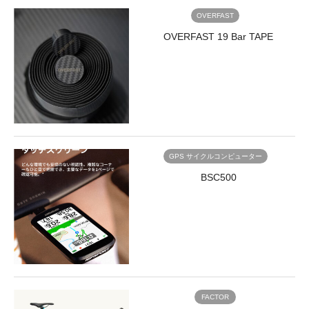
size-
OVERFAST
full
OVERFAST 19 Bar TAPE
wp-
image-
8864"
src="https://www.trisports.jp/wp/wp-
content/uploads/2021/01/Mitas_index8.jpg"
alt=""
width="170"
height="170"
/>
GPS サイクルコンピューター
チ
BSC500
ュ
ー
ブ
</a>
</li>
<li>
<a
href="/brand/mitas-
rubena-
FACTOR
accessories/">