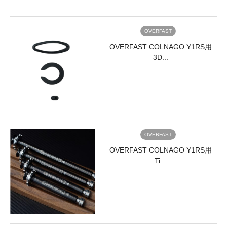
class="alignnone
size-
full
OVERFAST
wp-
image-
OVERFAST COLNAGO Y1RS用
8858"
3D...
src="https://www.trisports.jp/wp/wp-
content/uploads/2021/01/Mitas_index7.jpg"
alt=""
width="170"
height="170"
/>
BMX
OVERFAST
20"
</a>
OVERFAST COLNAGO Y1RS用
</li>
Ti...
<li>
<a
href="/brand/mitas-
rubena-
tube/">
<img
class="alignnone