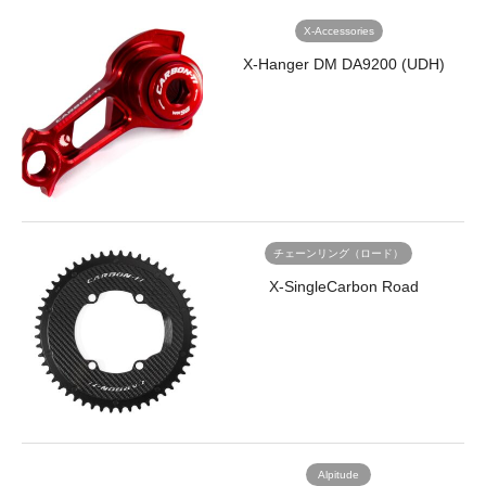
X-Accessories
X-Hanger DM DA9200 (UDH)
チェーンリング（ロード）
X-SingleCarbon Road
Alpitude