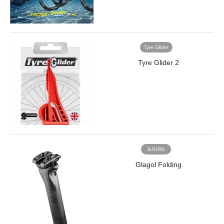
し
ジ
て
ニ
い
ア
ま
リ
す。
Tyre Glider
ン
<ul
グ
Tyre Glider 2
class="column
の
column4">
完
<li>
璧
<a
さ
href="/brand/mitas-
が
rubena-
美
road/">
し
<img
さ
class="alignnone
を
BJORN
size-
定
Glagol Folding
full
義
wp-
す
image-
る
8856"
と
src="https://www.trisports.jp/wp/wp-
信
content/uploads/2021/01/Mitas_index2.jpg"
じ