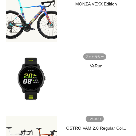
<img
MONZA VEXX Edition
class="alignnone
size-
full
wp-
image-
8863"
src="https://www.trisports.jp/wp/wp-
content/uploads/2021/01/Mitas_index9.jpg"
アクセサリー
alt=""
width="170"
VeRun
height="170"
/>
ア
ク
セ
サ
リ
ー
</a>
FACTOR
</li>
OSTRO VAM 2.0 Regular Col...
</ul>