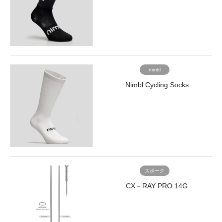
wp-
image-
8861"
src="https://www.trisports.jp/wp/wp-
content/uploads/2021/01/Mitas_index5.jpg"
alt=""
width="170"
nimbl
height="170"
/>
Nimbl Cycling Socks
MTB
2.75"
</a>
</li>
</ul>
<ul
class="column
column4">
<li>
スポーク
<a
CX－RAY PRO 14G
href="/brand/mitas-
rubena-
mtb29/">
<img