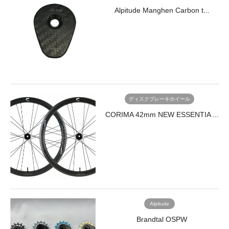
Alpitude Manghen Carbon t...
ディスクブレーキホイール
CORIMA 42mm NEW ESSENTIA ...
Alpitude
Brandtal OSPW