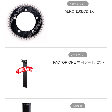
チェーンリング
alt=""
Bjōrn
width="170"
に
AERO 110BCD 1X
height="170"
乗
/>
る
シ
た
ク
め
ロ
に
ク
生
ロ
ま
ス
れ、
700c</a>
あ
シートポスト
</li>
な
FACTOR ONE 専用シートポスト
<li>
た
<a
も
href="/brand/mitas-
そ
rubena-
う
mtb26/">
で
<img
あ
class="alignnone
る
size-
と
full
確
Alpitude
wp-
信