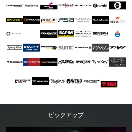
ン
性
続
ド
も
け
HP
考
て
は
慮
い
こ
し、
ま
ち
生
す。
ら
産
か
拠
自
ら
点
社
</a>
を
生
</blockquote>
海
産
外
を
に
行
移
っ
管
て
し
い
て
る
い
た
ま
め、
ピックアップ
せ
製
ん。
品
現
の