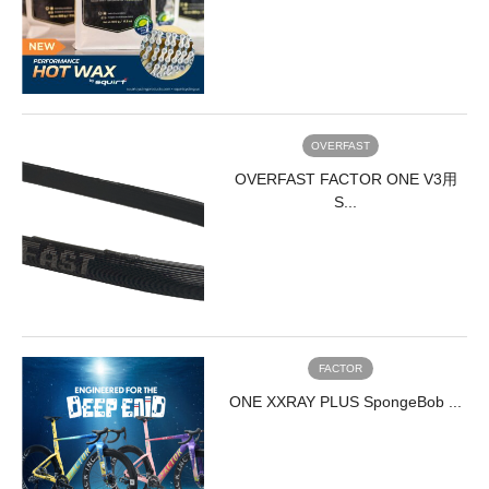
資
優
源
れ
の
て
有
い
効
る
活
だ
用
け
OVERFAST
に
で
OVERFAST FACTOR ONE V3用
つ
な
な
く、
S...
が
見
り、
た
長
目
期
も
的
素
な
晴
環
ら
FACTOR
境
し
保
い
ONE XXRAY PLUS SpongeBob ...
護
で
に
す。
貢
エ
献
ン