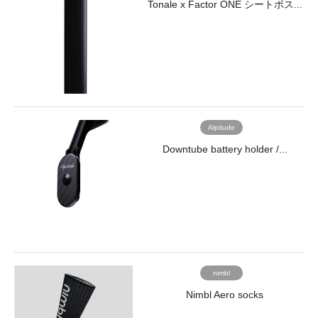
Tonale x Factor ONE シートポス...
image-
し
8860"
て
src="https://www.trisports.jp/wp/wp-
い
content/uploads/2021/01/Mitas_index4.jpg"
ま
alt=""
す。
width="170"
height="170"
Bjorn
/>
d.o.o.
MTB
Slovenia,
Alpitude
26"
EU
Downtube battery holder /...
</a>
</li>
<li>
<a
href="/brand/mitas-
rubena-
mtb27-
5/">
<img
nimbl
class="alignnone
size-
Nimbl Aero socks
full